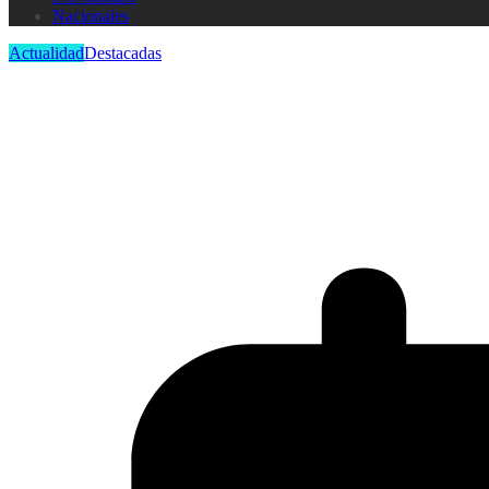
Nacionales
Actualidad
Destacadas
Ventas en caída y márgenes al lím
medidas que reactiven el consumo