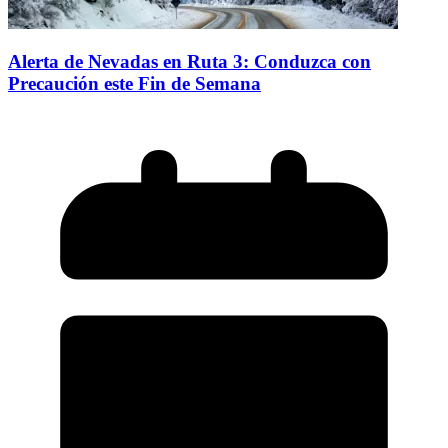
Alerta de Nevadas en Ruta 3: Conduzca con
Precaución este Fin de Semana