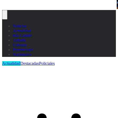
Noticias
Actualidad
Río Grande
Tolhuin
Ushuaia
Provinciales
Nacionales
Actualidad
Destacadas
Policiales
Intervención policial por principio
de incendio en un domicilio de
Ushuaia