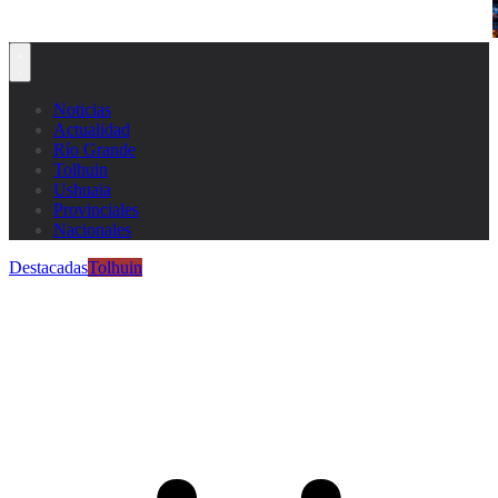
Noticias
Actualidad
Río Grande
Tolhuin
Ushuaia
Provinciales
Nacionales
Destacadas
Tolhuin
Estudiantes del Polo Creativo de
Tolhuin construyeron una casa de
juegos para jardín de infantes