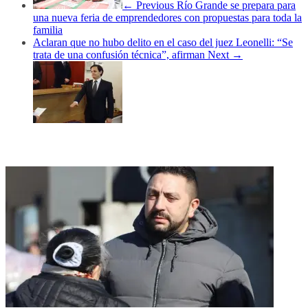
← Previous
Río Grande se prepara para
una nueva feria de emprendedores con propuestas para toda la
familia
Aclaran que no hubo delito en el caso del juez Leonelli: “Se
trata de una confusión técnica”, afirman
Next →
Noticias relacionadas