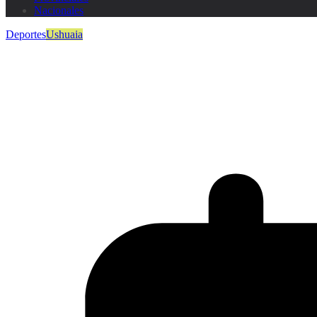
Nacionales
Deportes
Ushuaia
Cierre anual de las Escuelas Munic
Laguna Victoria